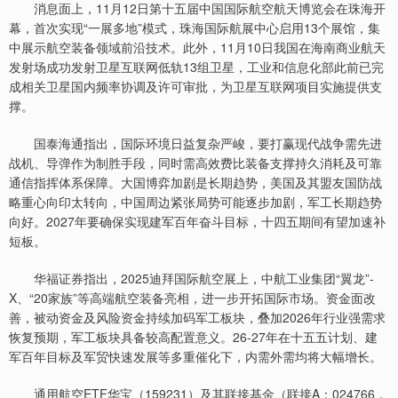
消息面上，11月12日第十五届中国国际航空航天博览会在珠海开
幕，首次实现“一展多地”模式，珠海国际航展中心启用13个展馆，集
中展示航空装备领域前沿技术。此外，11月10日我国在海南商业航天
发射场成功发射卫星互联网低轨13组卫星，工业和信息化部此前已完
成相关卫星国内频率协调及许可审批，为卫星互联网项目实施提供支
撑。
国泰海通指出，国际环境日益复杂严峻，要打赢现代战争需先进
战机、导弹作为制胜手段，同时需高效费比装备支撑持久消耗及可靠
通信指挥体系保障。大国博弈加剧是长期趋势，美国及其盟友国防战
略重心向印太转向，中国周边紧张局势可能逐步加剧，军工长期趋势
向好。2027年要确保实现建军百年奋斗目标，十四五期间有望加速补
短板。
华福证券指出，2025迪拜国际航空展上，中航工业集团“翼龙”-
X、“20家族”等高端航空装备亮相，进一步开拓国际市场。资金面改
善，被动资金及风险资金持续加码军工板块，叠加2026年行业强需求
恢复预期，军工板块具备较高配置意义。26-27年在十五五计划、建
军百年目标及军贸快速发展等多重催化下，内需外需均将大幅增长。
通用航空ETF华宝（159231）及其联接基金（联接A：024766，