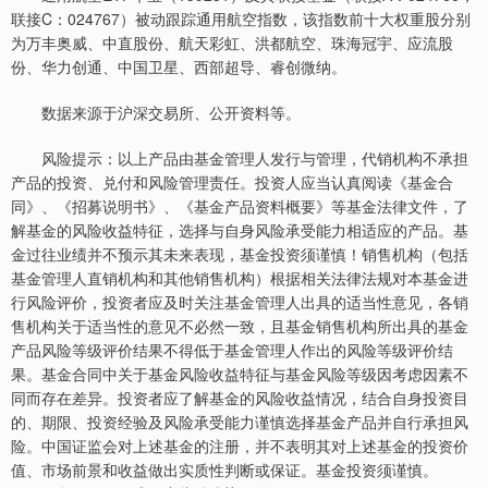
联接C：024767）被动跟踪通用航空指数，该指数前十大权重股分别
为万丰奥威、中直股份、航天彩虹、洪都航空、珠海冠宇、应流股
份、华力创通、中国卫星、西部超导、睿创微纳。
数据来源于沪深交易所、公开资料等。
风险提示：以上产品由基金管理人发行与管理，代销机构不承担
产品的投资、兑付和风险管理责任。投资人应当认真阅读《基金合
同》、《招募说明书》、《基金产品资料概要》等基金法律文件，了
解基金的风险收益特征，选择与自身风险承受能力相适应的产品。基
金过往业绩并不预示其未来表现，基金投资须谨慎！销售机构（包括
基金管理人直销机构和其他销售机构）根据相关法律法规对本基金进
行风险评价，投资者应及时关注基金管理人出具的适当性意见，各销
售机构关于适当性的意见不必然一致，且基金销售机构所出具的基金
产品风险等级评价结果不得低于基金管理人作出的风险等级评价结
果。基金合同中关于基金风险收益特征与基金风险等级因考虑因素不
同而存在差异。投资者应了解基金的风险收益情况，结合自身投资目
的、期限、投资经验及风险承受能力谨慎选择基金产品并自行承担风
险。中国证监会对上述基金的注册，并不表明其对上述基金的投资价
值、市场前景和收益做出实质性判断或保证。基金投资须谨慎。