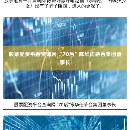
股票配资平台查询网 陈诚许薇许晴赵磊《演唱会上的疯狂少
女》没有了裤子阻挡，进入的更深了。
股票配资平台查询网 “70后”陈华任茅台集团董事长