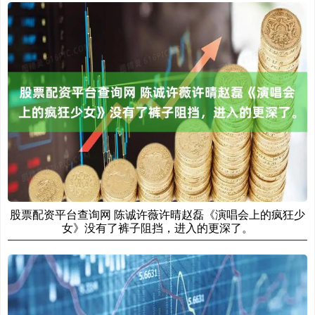
股票配资平台查询网 陈诚许薇许晴赵磊《演唱会上的疯狂少
女》没有了裤子阻挡，进入的更深了。